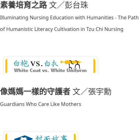
素養培育之路
文／彭台珠
Illuminating Nursing Education with Humanities - The Path
of Humanistic Literacy Cultivation in Tzu Chi Nursing
像媽媽一樣的守護者
文／張宇勳
Guardians Who Care Like Mothers