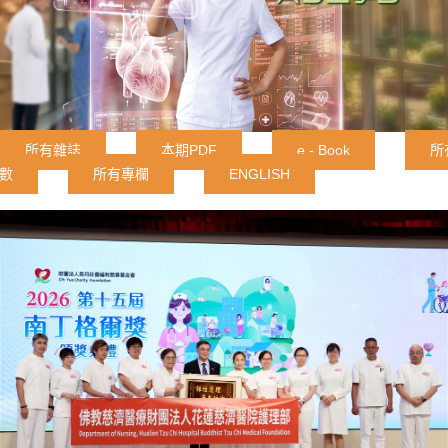
所有雜誌
本期PDF
e - Book
所
數
所有專欄
ENGLISH